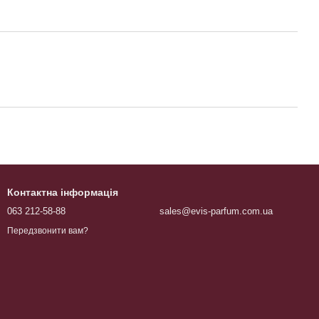
Контактна інформація
063 212-58-88
sales@evis-parfum.com.ua
Передзвонити вам?