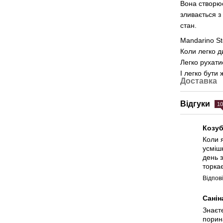
Вона створює
зливається з
стан.
Mandarino St
Коли легко д
Легко рухати
І легко бути
Доставка
Відгуки
1
Козу
Коли я
усміш
день з
торкає
Відпов
Санін
Знаєт
порина