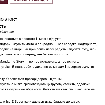
O STORY
ІСТЬ
жіночною
очинається з простого і живого відчуття.
ндарин звучить чисто й природно — без солодкої надмірності,
одих на шкірі. Він приносить легку радість і відчуття руху, ніби
відкривається і попереду ще багато простору.
andarino Story — не про яскравість, а про ясність.
внутрішній стан, робить дихання вільнішим і повертає відчуття
ату зʼявляються прозорі деревні відтінки.
жують, а мʼяко врівноважують цитрусову свіжість, додаючи
ою і внутрішньої зібраності. Легкість тут стає глибшою, але не
ули Iso E Super залишається дуже близько до шкіри.