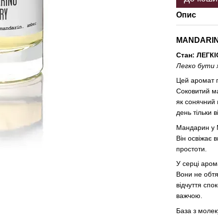
Опис
MANDARIN
Стан: ЛЕГК
Легко бути 
Цей аромат п
Соковитий ма
як сонячний п
день тільки 
Мандарин у M
Він освіжає 
простоти.
У серці аром
Вони не обтя
відчуття спок
важчою.
База з молек