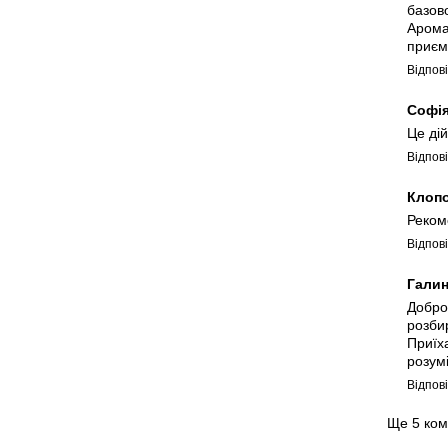
базов
Арома
приєм
Відпов
Софі
Це ді
Відпов
Клоп
Реком
Відпов
Гали
Добро
розби
Приїх
розум
Відпов
Ще 5 ком