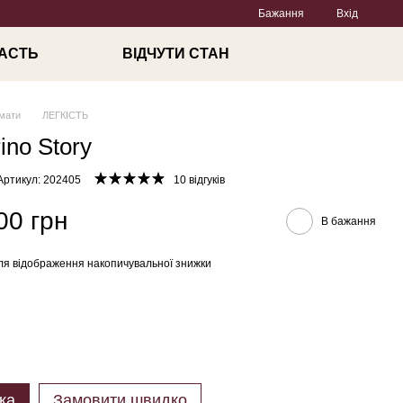
Бажання
Вхід
и
АСТЬ
ВІДЧУТИ СТАН
мати
ЛЕГКІСТЬ
ino Story
Артикул: 202405
10 відгуків
00 грн
В бажання
ля відображення накопичувальної знижки
ка
Замовити швидко