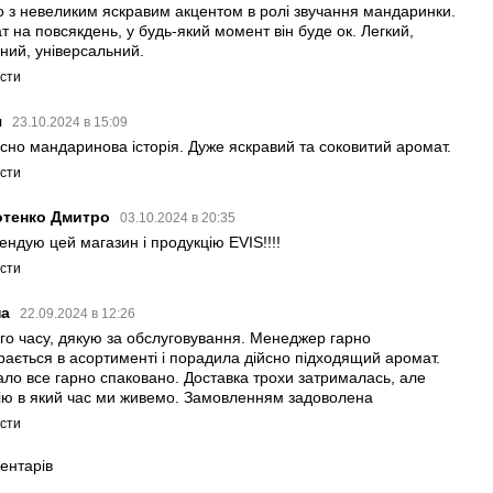
о з невеликим яскравим акцентом в ролі звучання мандаринки.
т на повсякдень, у будь-який момент він буде ок. Легкий,
ний, універсальний.
істи
я
23.10.2024 в 15:09
йсно мандаринова історія. Дуже яскравий та соковитий аромат.
істи
отенко Дмитро
03.10.2024 в 20:35
ендую цей магазин і продукцію EVIS!!!!
істи
на
22.09.2024 в 12:26
го часу, дякую за обслуговування. Менеджер гарно
рається в асортименті і порадила дійсно підходящий аромат.
ало все гарно спаковано. Доставка трохи затрималась, але
ію в який час ми живемо. Замовленням задоволена
істи
ентарів