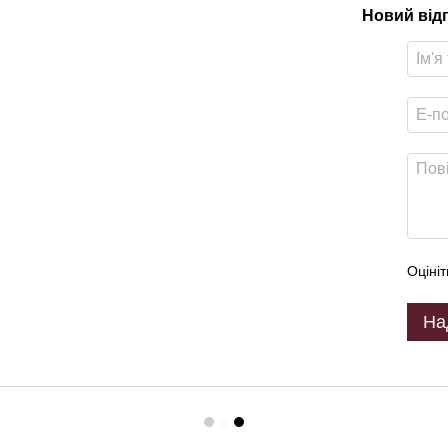
Новий від
Оцініт
На