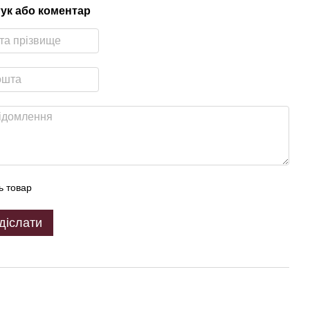
гук або коментар
ь товар
діслати