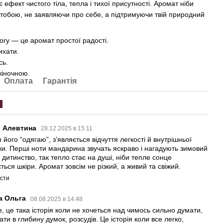
 ефект чистого тіла, тепла і тихої присутності. Аромат ніби
 тобою, не заявляючи про себе, а підтримуючи твій природний
ory — це аромат простої радості.
ихати.
сь.
 жіночною.
Оплата
Гарантія
0
б Алевтина
28.12.2025 в 15:11
 його “одягаю”, з’являється відчуття легкості й внутрішньої
ки. Перші ноти мандарина звучать яскраво і нагадують зимовий
 дитинство, так тепло стає на душі, ніби тепле сонце
ться шкіри. Аромат зовсім не різкий, а живий та свіжий.
істи
а Ольга
08.08.2025 в 14:48
е, це така історія коли не хочеться над чимось сильно думати,
ти в глибину думок, розсудів. Це історія коли все легко,