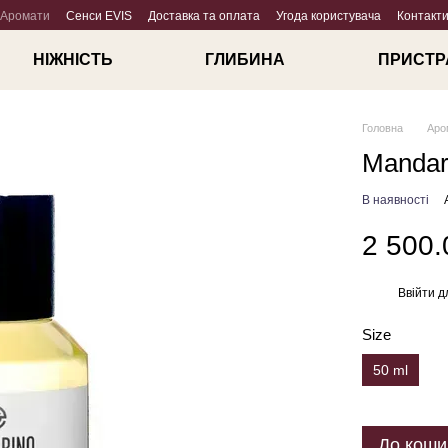
Аромати
Сенси EVIS
Доставка та оплата
Угода користувача
Контакт
НІЖНІСТЬ
ГЛИБИНА
ПРИСТР
Головна
Аро
Mandar
В наявності
2 500.
Ввійти
д
%
Size
50 ml
До коши