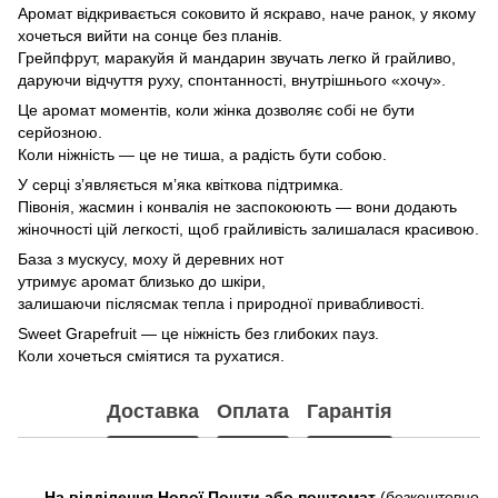
Аромат відкривається соковито й яскраво, наче ранок, у якому
хочеться вийти на сонце без планів.
Грейпфрут, маракуйя й мандарин звучать легко й грайливо,
даруючи відчуття руху, спонтанності, внутрішнього «хочу».
Це аромат моментів, коли жінка дозволяє собі не бути
серйозною.
Коли ніжність — це не тиша, а радість бути собою.
У серці зʼявляється мʼяка квіткова підтримка.
Півонія, жасмин і конвалія не заспокоюють — вони додають
жіночності цій легкості, щоб грайливість залишалася красивою.
База з мускусу, моху й деревних нот
утримує аромат близько до шкіри,
залишаючи післясмак тепла і природної привабливості.
Sweet Grapefruit — це ніжність без глибоких пауз.
Коли хочеться сміятися та рухатися.
Доставка
Оплата
Гарантія
На відділення Нової Пошти або поштомат
(безкоштовно