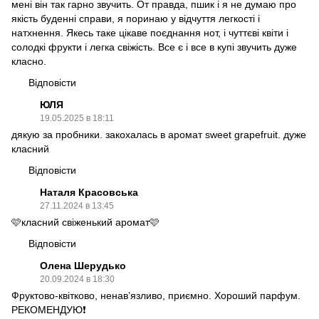
мені він так гарно звучить. От правда, пшик і я не думаю про
якість буденні справи, я поринаю у відчуття легкості і
натхнення. Якесь таке цікаве поєднання нот, і чуттєві квіти і
солодкі фрукти і легка свіжість. Все є і все в купі звучить дуже
класно.
Відповісти
ЮЛЯ
19.05.2025 в 18:11
дякую за пробники. закохалась в аромат sweet grapefruit. дуже
класний
Відповісти
Наталя Красовська
27.11.2024 в 13:45
🩷класний свіженький аромат🩷
Відповісти
Олена Шерудько
20.09.2024 в 18:30
Фруктово-квітково, ненав’язливо, приємно. Хороший парфум.
РЕКОМЕНДУЮ❗️